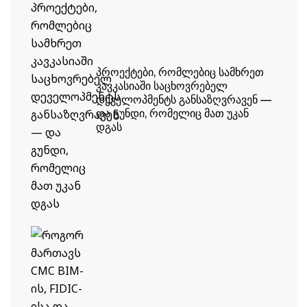
ᲞᲠᲝᲔᲥᲢᲔᲑᲘ, ᲠᲝᲛᲚᲔᲑᲘᲪ ᲡᲐᲛᲮᲠᲔᲗ
ᲙᲐᲕᲙᲐᲡᲘᲐᲨᲘ ᲡᲐᲪᲮᲝᲕᲠᲔᲑᲔᲚ
ᲓᲔᲕᲔᲚᲝᲞᲛᲔᲜᲢᲡ ᲒᲐᲜᲡᲐᲖᲦᲕᲠᲐᲕᲔᲜ —
ᲓᲐ ᲒᲣᲜᲓᲘ, ᲠᲝᲛᲔᲚᲘᲪ ᲛᲐᲗ ᲣᲙᲐᲜ
ᲓᲒᲐᲡ