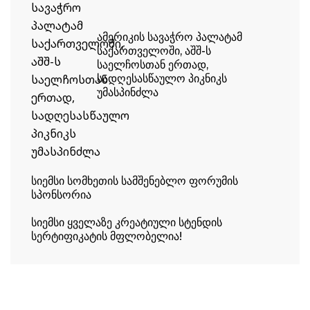
ᲐᲛᲔᲠᲘᲙᲘᲡ ᲡᲐᲕᲐᲭᲠᲝ ᲞᲐᲚᲐᲢᲐᲛ
ᲡᲐᲥᲐᲠᲗᲕᲔᲚᲝᲨᲘ, ᲐᲨᲨ-Ს
ᲡᲐᲔᲚᲩᲝᲡᲗᲐᲜ ᲔᲠᲗᲐᲓ,
ᲡᲐᲓᲦᲔᲡᲐᲡᲬᲐᲣᲚᲝ ᲞᲘᲙᲜᲘᲙᲡ
ᲣᲛᲐᲡᲞᲘᲜᲫᲚᲐ
ᲡᲘᲔᲛᲡᲘ ᲡᲝᲛᲮᲔᲗᲘᲡ ᲡᲐᲛᲨᲔᲜᲔᲑᲚᲝ ᲤᲝᲠᲣᲛᲘᲡ
ᲡᲞᲝᲜᲡᲝᲠᲘᲐ
ᲡᲘᲔᲛᲡᲘ ᲧᲕᲔᲚᲐᲖᲔ ᲙᲠᲔᲐᲢᲘᲣᲚᲘ ᲡᲢᲔᲜᲓᲘᲡ
ᲡᲔᲠᲢᲘᲤᲘᲙᲐᲢᲘᲡ ᲛᲤᲚᲝᲑᲔᲚᲘᲐ!