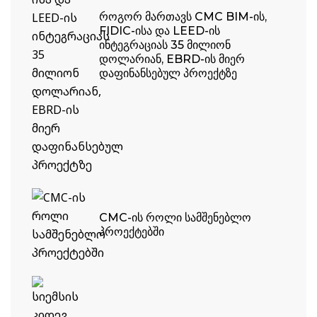
ᲠᲝᲒᲝᲠ ᲛᲐᲠᲗᲐᲕᲡ CMC BIM-ᲘᲡ,
FIDIC-ᲘᲡᲐ ᲓᲐ LEED-ᲘᲡ
ᲘᲜᲢᲔᲒᲠᲐᲪᲘᲐᲡ 35 ᲛᲘᲚᲘᲝᲜ
ᲓᲝᲚᲐᲠᲘᲐᲜ, EBRD-ᲘᲡ ᲛᲘᲔᲠ
ᲓᲐᲤᲘᲜᲐᲜᲡᲔᲑᲣᲚ ᲞᲠᲝᲔᲥᲢᲖᲔ
CMC-ᲘᲡ ᲠᲝᲚᲘ ᲡᲐᲛᲨᲔᲜᲔᲑᲚᲝ
ᲞᲠᲝᲔᲥᲢᲔᲑᲨᲘ