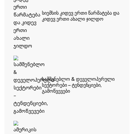
ᲡᲘᲔᲛᲡᲘᲡ ᲙᲘᲓᲔᲕ ᲔᲠᲗᲘ ᲬᲐᲠᲛᲐᲢᲔᲑᲐ ᲓᲐ
ᲙᲘᲓᲔᲕ ᲔᲠᲗᲘ ᲐᲮᲐᲚᲘ ᲯᲘᲚᲓᲝ
ᲡᲐᲛᲨᲔᲜᲔᲑᲚᲝ & ᲓᲔᲕᲔᲚᲝᲞᲔᲠᲣᲚᲘ
ᲡᲔᲥᲢᲝᲠᲔᲑᲘ – ᲢᲔᲜᲓᲔᲜᲪᲘᲔᲑᲘ,
ᲒᲐᲛᲝᲬᲕᲔᲕᲔᲑᲘ