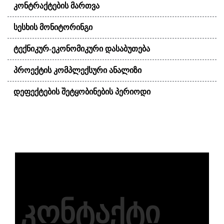
ᲙᲝᲜᲢᲠᲐᲥᲢᲔᲑᲘᲡ ᲛᲐᲠᲗᲕᲐ
ᲡᲔᲡᲮᲘᲡ ᲛᲝᲜᲘᲢᲝᲠᲘᲜᲒᲘ
ᲢᲔᲥᲜᲘᲙᲣᲠ-ᲔᲙᲝᲜᲝᲛᲘᲙᲣᲠᲘ ᲓᲐᲡᲐᲑᲣᲗᲔᲑᲐ
ᲞᲠᲝᲔᲥᲢᲘᲡ ᲙᲝᲛᲞᲚᲔᲥᲡᲣᲠᲘ ᲐᲜᲐᲚᲘᲖᲘ
ᲓᲔᲤᲔᲥᲢᲔᲑᲘᲡ ᲨᲔᲢᲧᲝᲑᲘᲜᲔᲑᲘᲡ ᲞᲔᲠᲘᲝᲓᲘ
კონტაქტი