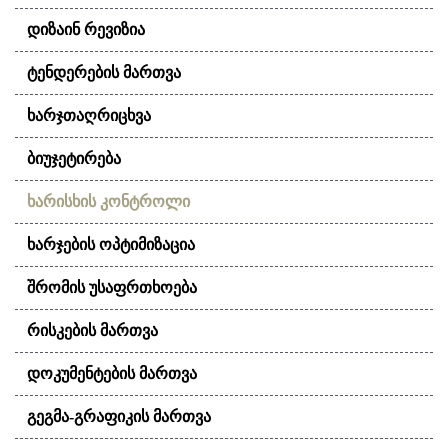
ᲓᲘᲖᲐᲘᲜ ᲠᲔᲕᲘᲖᲘᲐ
ᲢᲔᲜᲓᲔᲠᲔᲑᲘᲡ ᲛᲐᲠᲗᲕᲐ
ᲮᲐᲠᲯᲗᲐᲦᲠᲘᲪᲮᲕᲐ
ᲑᲘᲣᲯᲔᲢᲘᲠᲔᲑᲐ
ᲮᲐᲠᲘᲡᲮᲘᲡ ᲙᲝᲜᲢᲠᲝᲚᲘ
ᲮᲐᲠᲯᲔᲑᲘᲡ ᲝᲞᲢᲘᲛᲘᲖᲐᲪᲘᲐ
ᲨᲠᲝᲛᲘᲡ ᲣᲡᲐᲤᲠᲗᲮᲝᲔᲑᲐ
ᲠᲘᲡᲙᲔᲑᲘᲡ ᲛᲐᲠᲗᲕᲐ
ᲓᲝᲙᲣᲛᲔᲜᲢᲔᲑᲘᲡ ᲛᲐᲠᲗᲕᲐ
ᲒᲔᲒᲛᲐ-ᲒᲠᲐᲤᲘᲙᲘᲡ ᲛᲐᲠᲗᲕᲐ