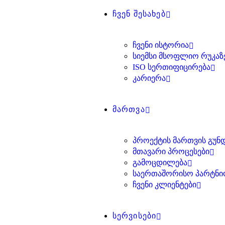
ᲩᲕᲔᲜ ᲨᲔᲡᲐᲮᲔᲑ
ᲩᲕᲔᲜᲘ ᲘᲡᲢᲝᲠᲘᲐ
ᲡᲘᲔᲛᲡᲘ ᲛᲡᲝᲤᲚᲘᲝ ᲠᲣᲙᲐᲖ
ISO ᲡᲔᲠᲗᲘᲤᲘᲪᲘᲠᲔᲑᲐ
ᲙᲐᲠᲘᲔᲠᲐ
ᲛᲐᲠᲗᲕᲐ
ᲞᲠᲝᲔᲥᲢᲘᲡ ᲛᲐᲠᲗᲕᲘᲡ ᲒᲣᲜ
ᲛᲗᲐᲕᲐᲠᲘ ᲞᲠᲝᲪᲔᲡᲔᲑᲘ
ᲒᲐᲛᲝᲪᲓᲘᲚᲔᲑᲐ
ᲡᲐᲔᲠᲗᲐᲨᲝᲠᲘᲡᲝ ᲞᲐᲠᲢᲜᲘ
ᲩᲕᲔᲜᲘ ᲙᲚᲘᲔᲜᲢᲔᲑᲘ
ᲡᲔᲠᲕᲘᲡᲔᲑᲘ