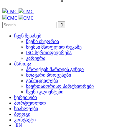
ᲩᲕᲔᲜ ᲨᲔᲡᲐᲮᲔᲑ
ᲩᲕᲔᲜᲘ ᲘᲡᲢᲝᲠᲘᲐ
ᲡᲘᲔᲛᲡᲘ ᲛᲡᲝᲤᲚᲘᲝ ᲠᲣᲙᲐᲖᲔ
ISO ᲡᲔᲠᲗᲘᲤᲘᲪᲘᲠᲔᲑᲐ
ᲙᲐᲠᲘᲔᲠᲐ
ᲛᲐᲠᲗᲕᲐ
ᲞᲠᲝᲔᲥᲢᲘᲡ ᲛᲐᲠᲗᲕᲘᲡ ᲒᲣᲜᲓᲘ
ᲛᲗᲐᲕᲐᲠᲘ ᲞᲠᲝᲪᲔᲡᲔᲑᲘ
ᲒᲐᲛᲝᲪᲓᲘᲚᲔᲑᲐ
ᲡᲐᲔᲠᲗᲐᲨᲝᲠᲘᲡᲝ ᲞᲐᲠᲢᲜᲘᲝᲠᲔᲑᲘ
ᲩᲕᲔᲜᲘ ᲙᲚᲘᲔᲜᲢᲔᲑᲘ
ᲡᲔᲠᲕᲘᲡᲔᲑᲘ
ᲞᲝᲠᲢᲤᲝᲚᲘᲝ
ᲡᲘᲐᲮᲚᲔᲔᲑᲘ
ᲑᲚᲝᲒᲘ
ᲙᲝᲜᲢᲐᲥᲢᲘ
EN