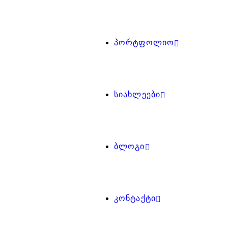
ᲞᲝᲠᲢᲤᲝᲚᲘᲝ
ᲡᲘᲐᲮᲚᲔᲔᲑᲘ
ᲑᲚᲝᲒᲘ
ᲙᲝᲜᲢᲐᲥᲢᲘ