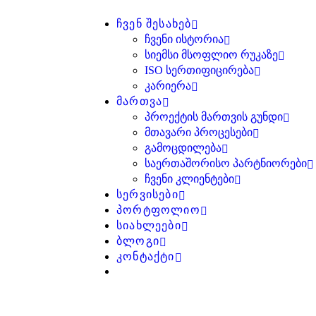
ᲩᲕᲔᲜ ᲨᲔᲡᲐᲮᲔᲑ
ᲩᲕᲔᲜᲘ ᲘᲡᲢᲝᲠᲘᲐ
ᲡᲘᲔᲛᲡᲘ ᲛᲡᲝᲤᲚᲘᲝ ᲠᲣᲙᲐᲖᲔ
ISO ᲡᲔᲠᲗᲘᲤᲘᲪᲘᲠᲔᲑᲐ
ᲙᲐᲠᲘᲔᲠᲐ
ᲛᲐᲠᲗᲕᲐ
ᲞᲠᲝᲔᲥᲢᲘᲡ ᲛᲐᲠᲗᲕᲘᲡ ᲒᲣᲜᲓᲘ
ᲛᲗᲐᲕᲐᲠᲘ ᲞᲠᲝᲪᲔᲡᲔᲑᲘ
ᲒᲐᲛᲝᲪᲓᲘᲚᲔᲑᲐ
ᲡᲐᲔᲠᲗᲐᲨᲝᲠᲘᲡᲝ ᲞᲐᲠᲢᲜᲘᲝᲠᲔᲑᲘ
ᲩᲕᲔᲜᲘ ᲙᲚᲘᲔᲜᲢᲔᲑᲘ
ᲡᲔᲠᲕᲘᲡᲔᲑᲘ
ᲞᲝᲠᲢᲤᲝᲚᲘᲝ
ᲡᲘᲐᲮᲚᲔᲔᲑᲘ
ᲑᲚᲝᲒᲘ
ᲙᲝᲜᲢᲐᲥᲢᲘ