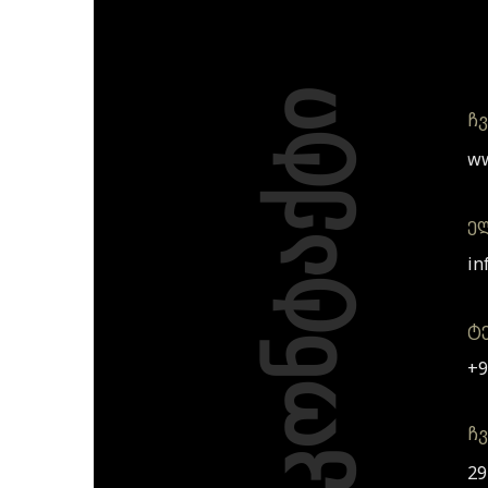
კონტაქტი
ჩვ
ww
ე
in
ტ
+9
ჩ
29