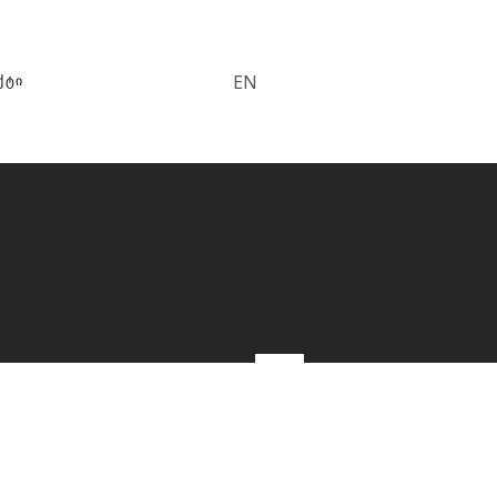
EN
ᲥᲢᲘ